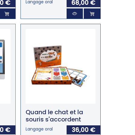
00 €
68,00 €
Langage oral
Quand le chat et la
souris s'accordent
00 €
36,00 €
Langage oral