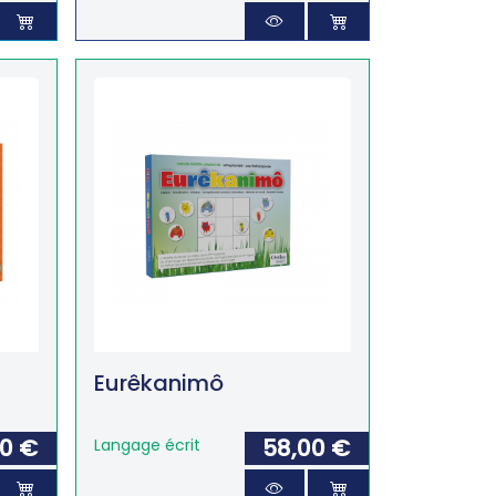
Eurêkanimô
00 €
58,00 €
Langage écrit