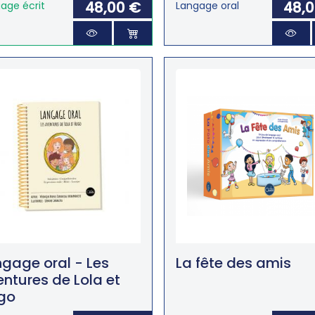
48,00 €
48,
age écrit
Langage oral
gage oral - Les
La fête des amis
ntures de Lola et
go