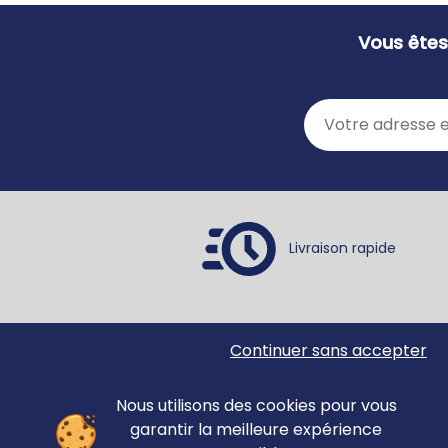
Pragmatique
Vous êtes
Praxies
Problèmes
Raisonnement
Récit
Repérage spatial
Repérage spatial - Mémoire
Résolution de problèmes
Retard de langage
Livraison rapide
Retard de parole
Segmentation
Sémantique
Surdité
Continuer sans accepter
Ortho Édition
Accue
Syllabes
78 rue Jean Jaurès
Matér
Syntaxe
62330 ISBERGUES
Nous utilisons des cookies pour vous
Évalu
Voix
FRANCE
garantir la meilleure expérience
Revue