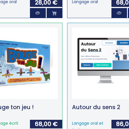
28,00 €
68,
age oral
Langage oral
ge ton jeu !
Autour du sens 2
68,00 €
86,
age écrit
Langage oral et