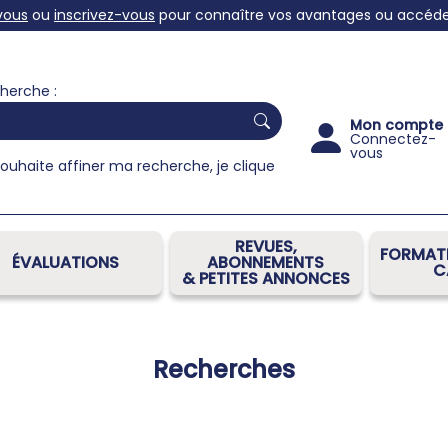
vous
ou
inscrivez-vous
pour connaître vos avantages ou accéder 
herche :
Mon compte
Connectez-
vous
souhaite affiner ma recherche, je clique
REVUES,
FORMATI
ÉVALUATIONS
ABONNEMENTS
C
& PETITES ANNONCES
Recherches