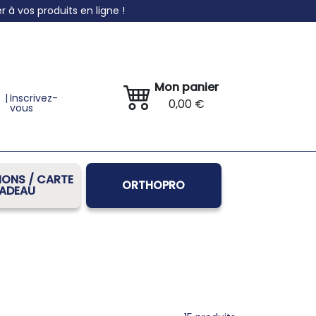
à vos produits en ligne !
Mon panier
|
Inscrivez-
0,00 €
vous
ONS / CARTE
ORTHOPRO
ADEAU