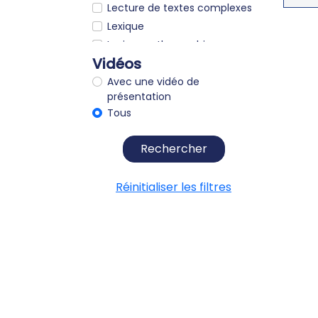
Lecture de textes complexes
Lexique
Lexique orthographique
Vidéos
Logique - raisonnement
Mémoire
Avec une vidéo de
présentation
Métaphores
Tous
Morphologie
Morphosyntaxe
Rechercher
Opérations
Opérations logico-
Réinitialiser les filtres
mathématiques
ORL
Orthographe
Orthographe grammaticale
Orthographe lexicale
Parole
Perception auditive
Position de la langue