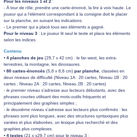
Pour les niveaux 1 et 2
:
- À tour de rôle, prendre une carte-énoncé, la lire à voix haute. Le
joueur qui a l’élément correspondant à la consigne doit le placer
sur la planche, en suivant les indications.
- Le premier qui a placé tous ses éléments a gagné.
Pour le niveau 3
: Le joueur lit seul le texte et place les éléments
selon les indices.
Contenu
•
4 planches de jeu
(29,7 x 42 cm) : le far-west, les extra-
terrestres, la montagne, les dinosaures.
•
80 cartes-énoncés
(5,8 x 8,8 cm)
par planche
, classées en
deux niveaux de difficulté (Niveau 1A : 20 cartes, Niveau 1B : 20
cartes ; Niveau 2A : 20 cartes, Niveau 2B : 20 cartes)
-
le premier niveau
s’adresse aux lecteurs débutants, avec des
phrases courtes utilisant des mots-outils fréquents et
principalement des graphies simples ;
-
le deuxième nivea
u s’adresse aux lecteurs plus confirmés : les
phrases sont plus longues, avec des structures syntaxiques plus
variées et plus élaborées, un lexique plus recherché et des
graphies plus complexes.
•
4 textes
(21 x x29,7 cm) pour le niveau 3 :