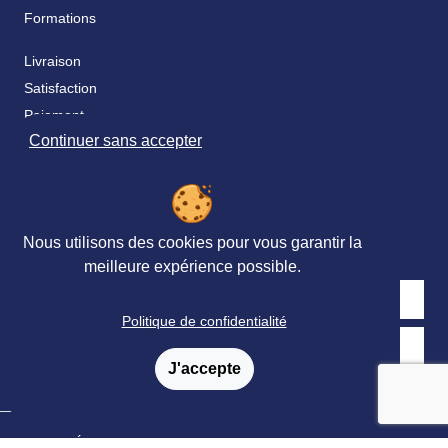
Formations
Livraison
Satisfaction
Paiement
Continuer sans accepter
Catalogue & bon de commande
Fidélité
FAQ
Nos partenaires
Nous utilisons des cookies pour vous garantir la
meilleure expérience possible.
Politique de confidentialité
Retrouvez nous sur les réseaux sociaux
J'accepte
© Ortho Édition 2023 - Tous droits réservés