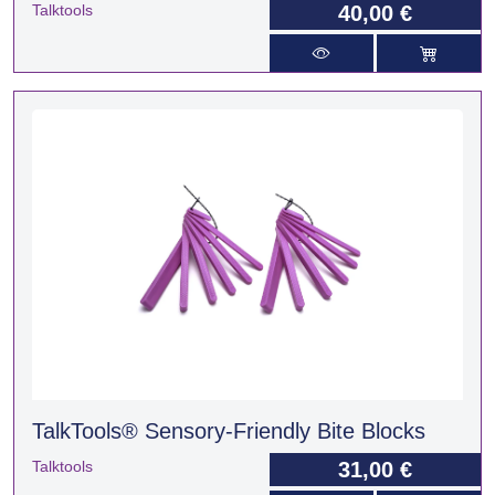
Talktools
40,00 €
TalkTools® Sensory-Friendly Bite Blocks
Talktools
31,00 €