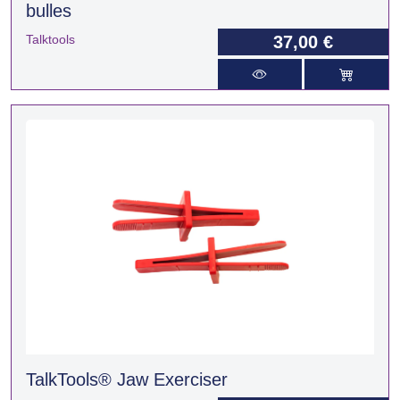
bulles
Talktools
37,00 €
TalkTools® Jaw Exerciser