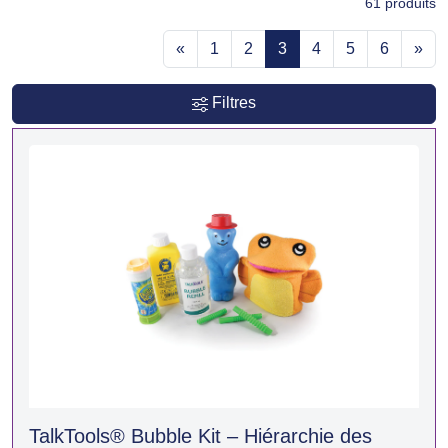
61
produits
«
1
2
3
4
5
6
»
Filtres
TalkTools® Bubble Kit – Hiérarchie des