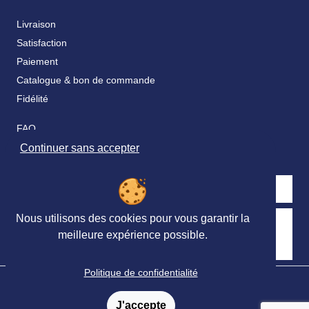
Livraison
Satisfaction
Paiement
Catalogue & bon de commande
Fidélité
FAQ
Nos partenaires
Continuer sans accepter
Nous utilisons des cookies pour vous garantir la
Retrouvez nous sur les réseaux sociaux
meilleure expérience possible.
Politique de confidentialité
© Ortho Édition 2023 - Tous droits réservés
Mentions légales
-
Conditions générales de vente
-
J'accepte