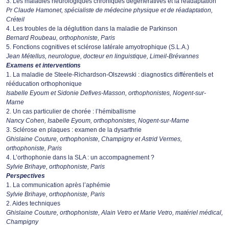
3. Les maladies neurologiques chroniques dégénératives et la réadaptation
Pr Claude Hamonet, spécialiste de médecine physique et de réadaptation,
Créteil
4. Les troubles de la déglutition dans la maladie de Parkinson
Bernard Roubeau, orthophoniste, Paris
5. Fonctions cognitives et sclérose latérale amyotrophique (S.L.A.)
Jean Métellus, neurologue, docteur en linguistique, Limeil-Brévannes
Examens et interventions
1. La maladie de Steele-Richardson-Olszewski : diagnostics différentiels et
rééducation orthophonique
Isabelle Eyoum et Sidonie Defives-Masson, orthophonistes, Nogent-sur-
Marne
2. Un cas particulier de chorée : l’hémiballisme
Nancy Cohen, Isabelle Eyoum, orthophonistes, Nogent-sur-Marne
3. Sclérose en plaques : examen de la dysarthrie
Ghislaine Couture, orthophoniste, Champigny et Astrid Vermes,
orthophoniste, Paris
4. L’orthophonie dans la SLA : un accompagnement ?
Sylvie Brihaye, orthophoniste, Paris
Perspectives
1. La communication après l’aphémie
Sylvie Brihaye, orthophoniste, Paris
2. Aides techniques
Ghislaine Couture, orthophoniste, Alain Vetro et Marie Vetro, matériel médical,
Champigny