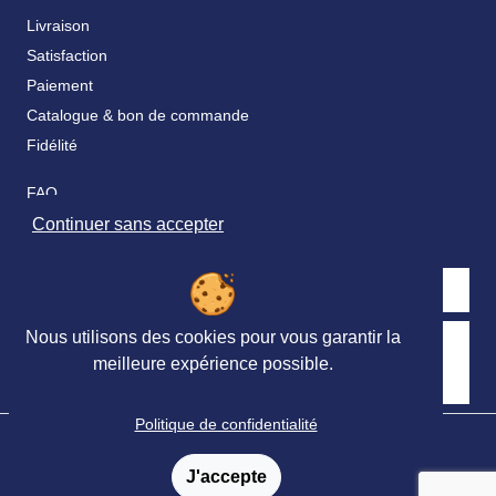
Livraison
Satisfaction
Paiement
Catalogue & bon de commande
Fidélité
FAQ
Nos partenaires
Continuer sans accepter
Nous utilisons des cookies pour vous garantir la
Retrouvez nous sur les réseaux sociaux
meilleure expérience possible.
Politique de confidentialité
© Ortho Édition 2023 - Tous droits réservés
Mentions légales
-
Conditions générales de vente
-
J'accepte
Conditions générales de Services
-
Politique de confidentialité