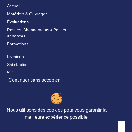
Accueil
Matériels & Ouvrages
Évaluations
Revues, Abonnements
Petites
&
annonces
Formations
Livraison
Satisfaction
Paiement
Continuer sans accepter
Catalogue & bon de commande
Fidélité
FAQ
Nos partenaires
Nous utilisons des cookies pour vous garantir la
meilleure expérience possible.