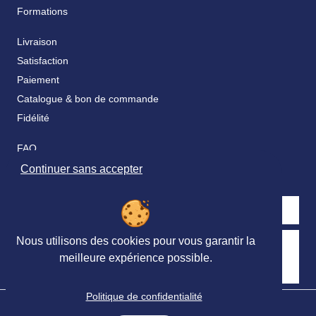
Formations
Livraison
Satisfaction
Paiement
Catalogue & bon de commande
Fidélité
FAQ
Nos partenaires
Continuer sans accepter
Nous utilisons des cookies pour vous garantir la
Retrouvez nous sur les réseaux sociaux
meilleure expérience possible.
Politique de confidentialité
© Ortho Édition 2023 - Tous droits réservés