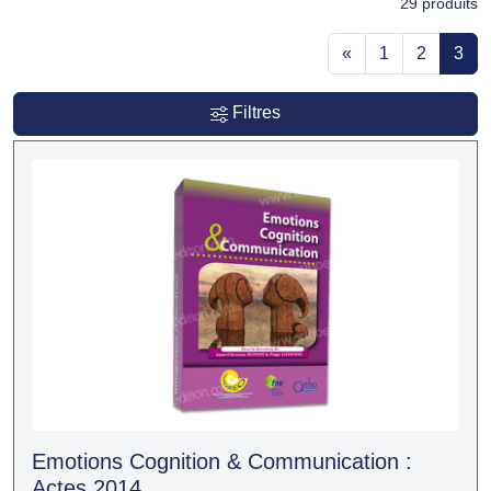
29
produits
«
1
2
3
Filtres
Emotions Cognition & Communication :
Actes 2014