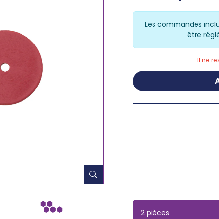
Les commandes inclu
être régl
Il ne r
A
2 pièces