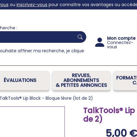
vous
ou
inscrivez-vous
pour connaître vos avantages ou accéder 
herche :
Mon compte
Connectez-
vous
souhaite affiner ma recherche, je clique
REVUES,
FORMATI
ÉVALUATIONS
ABONNEMENTS
C
& PETITES ANNONCES
TalkTools® Lip Block - Bloque lèvre (lot de 2)
TalkTools® Lip
de 2)
5,00 