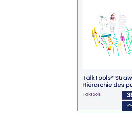
TalkTools® Straw 
Hiérarchie des pa
3
Talktools