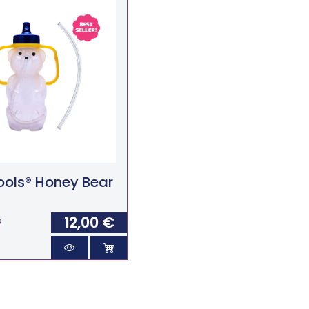
ools® Honey Bear
12,00 €
s