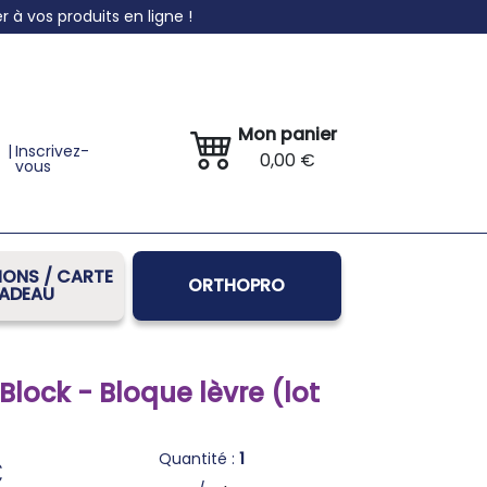
à vos produits en ligne !
Mon panier
|
Inscrivez-
0,00 €
vous
ONS / CARTE
ORTHOPRO
ADEAU
 Block - Bloque lèvre (lot
Quantité :
1
€