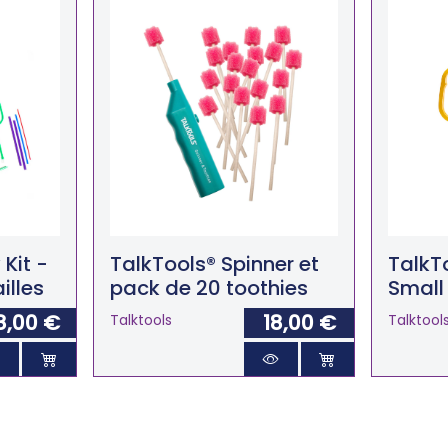
Kit -
TalkTools® Spinner et
TalkT
illes
pack de 20 toothies
Small
8,00 €
18,00 €
Talktools
Talktool