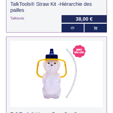
TalkTools® Straw Kit -Hiérarchie des
pailles
Talktools
38,00 €