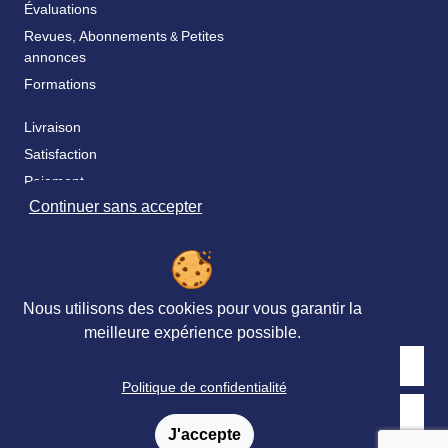
Évaluations
Revues, Abonnements
Petites
&
annonces
Formations
Livraison
Satisfaction
Paiement
Continuer sans accepter
Catalogue & bon de commande
Fidélité
FAQ
Nos partenaires
Nous utilisons des cookies pour vous garantir la
meilleure expérience possible.
Politique de confidentialité
Retrouvez nous sur les réseaux sociaux
J'accepte