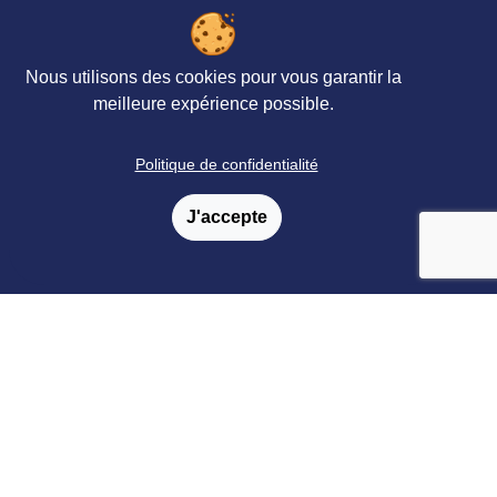
Évaluations
Revues, Abonnements
Petites
&
annonces
Nous utilisons des cookies pour vous garantir la
meilleure expérience possible.
Formations
Livraison
Politique de confidentialité
Satisfaction
Paiement
J'accepte
Catalogue & bon de commande
Fidélité
FAQ
Nos partenaires
Retrouvez nous sur les réseaux sociaux