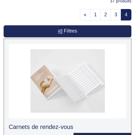
37
produits
«
1
2
3
4
Filtres
Carnets de rendez-vous