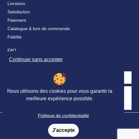
Livraison
Satisfaction
Paiement
Catalogue & bon de commande
Fidélité
FAQ
Nos partenaires
Continuer sans accepter
Nous utilisons des cookies pour vous garantir la
Retrouvez nous sur les réseaux sociaux
meilleure expérience possible.
Politique de confidentialité
© Ortho Édition 2023 - Tous droits réservés
Mentions légales
-
Conditions générales de vente
-
J'accepte
Conditions générales de Services
-
Politique de confidentialité