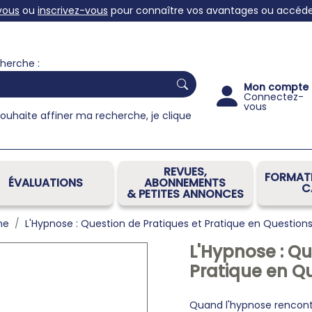
vous
ou
inscrivez-vous
pour connaître vos avantages ou accéder 
herche :
Mon compte
Connectez-
vous
souhaite affiner ma recherche, je clique
REVUES,
FORMATI
ÉVALUATIONS
ABONNEMENTS
C
& PETITES ANNONCES
ne
L'Hypnose : Question de Pratiques et Pratique en Question
L'Hypnose : Qu
Pratique en Q
Quand l'hypnose rencontre