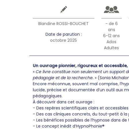
Blandine ROSSI-BOUCHET
- de 6
ans
Date de parution :
6-12 ans
octobre 2025
Ados
Adultes
Un ouvrage pionnier, rigoureux et accessible, q
«
Ce livre constitue non seulement un support de 
pédagogie et de la recherche.
» (Sonia Michalo
Encore méconnue, souvent mal comprise, l’hypn
lucide, précise et documentée d’un outil aux mul
pédagogiques.
À découvrir dans cet ouvrage :
- Des repères scientifiques clairs et accessible
- Des cas cliniques concrets, du tout-petit à l
- Les bénéfices possibles de l’hypnose dans de
- Le concept inédit d’HypnoPhonie®