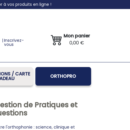
à vos produits en ligne !
Mon panier
|
Inscrivez-
0,00 €
vous
ONS / CARTE
ORTHOPRO
ADEAU
s
estion de Pratiques et
uestions
 l'orthophonie : science, clinique et