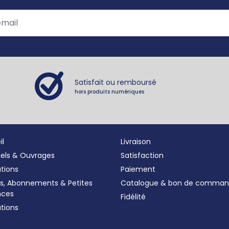
Satisfait ou remboursé
hors produits numériques
il
Livraison
iels & Ouvrages
Satisfaction
ations
Paiement
s, Abonnements
&
Petites
Catalogue & bon de comma
nces
Fidélité
tions