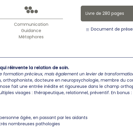
Livre de 280 pages
Communication
Document de prése
Guidance
Métaphores
ui réinvente la relation de soin.
formation précieux, mais également un levier de transformation d
n, orthophoniste, docteure en neuropsychologie, membre du co
ose fait une entrée inédite et rigoureuse dans le champ orthop
tiples visages : thérapeutique, relationnel, préventif. En bonus :
s
a personne âgée, en passant par les aidants
 très nombreuses pathologies