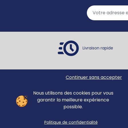
Livraison rapide
Continuer sans accepter
Ortho Édition
Accue
78 rue Jean Jaurès
Matér
62330 ISBERGUES
Nous utilisons des cookies pour vous
Évalu
FRANCE
garantir la meilleure expérience
Revue
possible.
anno
Forma
+33 (0)3 21 61 94 94
Politique de confidentialité