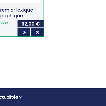
remier lexique
graphique
32,00 €
écrit
tualités ?