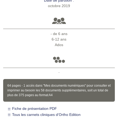
Date de parution :
octobre 2019
- de 6 ans
6-12 ans
Ados
-
64 pages - 1 accès dans "Mes documents numériques" pour consulter et
imprimer au besoin les 58 documents supplémentaires, soit un total de
plus de 375 pages au format A4
Fiche de présentation PDF
Tous les carnets cliniques d’Ortho Edition