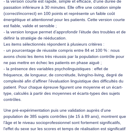
- la version courte est rapide, simple et efficace, d’une durée de
passation inférieure à 30 minutes. Elle offre une cotation simple
(correct/incorrect) en 100 points et représente un faible coût
énergétique et attentionnel pour les patients. Cette version courte
est fiable, valide et sensible ;
- la version longue permet d’approfondir l’étude des troubles et de
définir la stratégie de rééducation.
Les items sélectionnés répondent à plusieurs critères :
- un pourcentage de réussite compris entre 84 et 100 % : nous
avons choisi les items très réussis par la population contrôle pour
ne pas mettre en échec les patients en phase aiguë ;
- la présence des variables psycholinguistiques : effet de
fréquence, de longueur, de concrétude, living/no-living, degré de
complexité afin d’affiner l’évaluation linguistique des difficultés du
patient. Pour chaque épreuve figurent une moyenne et un écart-
type, calculés à partir des moyennes et écarts-types des sujets
contrôles.
Une pré-expérimentation puis une validation auprès d’une
population de 385 sujets contrôles (de 15 à 89 ans), montrent que
l’âge et le niveau socioprofessionnel sont fortement significatifs,
l’effet du sexe sur les scores et temps de réalisation est significatif