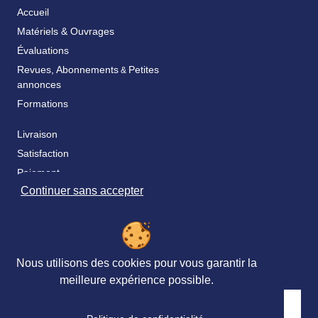
Accueil
Matériels & Ouvrages
Évaluations
Revues, Abonnements
Petites
&
annonces
Formations
Livraison
Satisfaction
Paiement
Continuer sans accepter
Catalogue & bon de commande
Fidélité
FAQ
Nos partenaires
Nous utilisons des cookies pour vous garantir la
meilleure expérience possible.