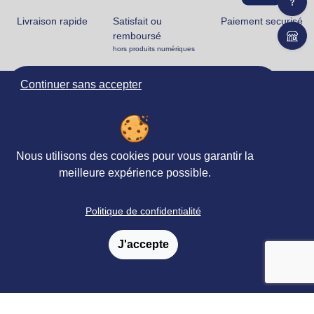
Livraison rapide
Satisfait ou
Paiement securisé
remboursé
hors produits numériques
Continuer sans accepter
Ortho Édition
78 rue Jean Jaurès
62330 ISBERGUES
FRANCE
Nous utilisons des cookies pour vous garantir la
+33 (0)3 21 61 94 94
meilleure expérience possible.
Accueil
Politique de confidentialité
Matériels & Ouvrages
J'accepte
Évaluations
Revues, Abonnements
Petites
&
annonces
Formations