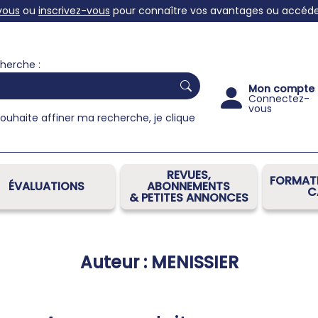
vous
ou
inscrivez-vous
pour connaître vos avantages ou accéder 
herche :
Mon compte
Connectez-
vous
souhaite affiner ma recherche, je clique
REVUES,
FORMATI
ÉVALUATIONS
ABONNEMENTS
C
& PETITES ANNONCES
Auteur : MENISSIER