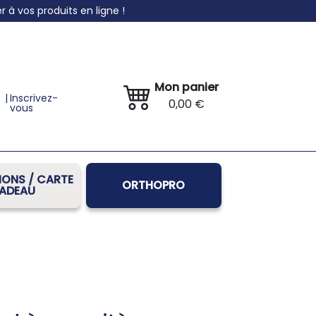
à vos produits en ligne !
Mon panier
|
Inscrivez-
0,00 €
vous
ONS / CARTE
ORTHOPRO
ADEAU