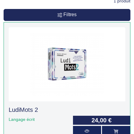
1
produit
Filtres
LudiMots 2
Langage écrit
24,00 €