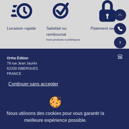
Livraison rapide
Satisfait ou
Paiement securisé
remboursé
hors produits numériques
Ortho Édition
78 rue Jean Jaurès
62330 ISBERGUES
FRANCE
Continuer sans accepter
+33 (0)3 21 61 94 94
Accueil
Matériels & Ouvrages
Nous utilisons des cookies pour vous garantir la
Évaluations
meilleure expérience possible.
Revues, Abonnements
Petites
&