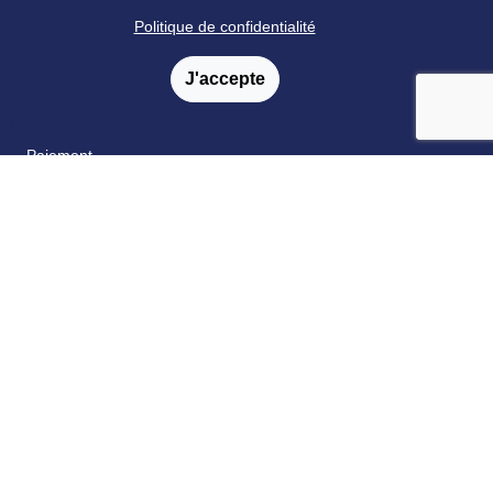
annonces
Politique de confidentialité
Formations
J'accepte
Livraison
Satisfaction
Paiement
Catalogue & bon de commande
Fidélité
FAQ
Nos partenaires
Retrouvez nous sur les réseaux sociaux