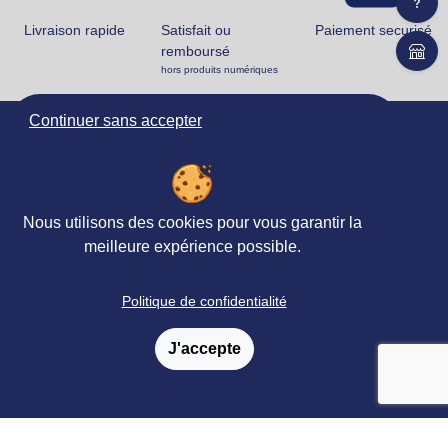
Livraison rapide
Satisfait ou
Paiement securisé
remboursé
hors produits numériques
Continuer sans accepter
Ortho Édition
78 rue Jean Jaurès
62330 ISBERGUES
FRANCE
Nous utilisons des cookies pour vous garantir la
+33 (0)3 21 61 94 94
meilleure expérience possible.
Accueil
Politique de confidentialité
Matériels & Ouvrages
J'accepte
Évaluations
Revues, Abonnements
Petites
&
annonces
Formations