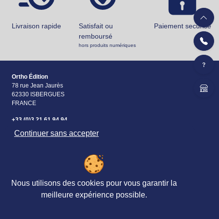
Livraison rapide
Satisfait ou
Paiement securisé
remboursé
hors produits numériques
Ortho Édition
78 rue Jean Jaurès
62330 ISBERGUES
FRANCE
+33 (0)3 21 61 94 94
Continuer sans accepter
Accueil
Matériels & Ouvrages
Évaluations
Nous utilisons des cookies pour vous garantir la
meilleure expérience possible.
Revues, Abonnements
Petites
&
annonces
Formations