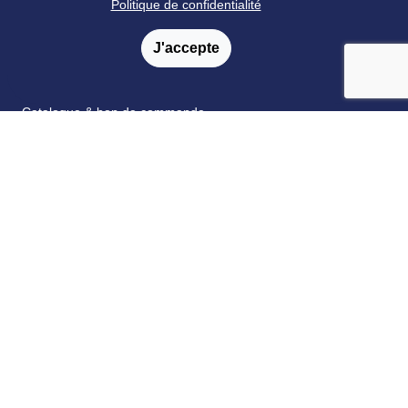
Politique de confidentialité
Livraison
J'accepte
Satisfaction
Paiement
Catalogue & bon de commande
Fidélité
FAQ
Nos partenaires
Retrouvez nous sur les réseaux sociaux
© Ortho Édition 2023 - Tous droits réservés
Mentions légales
-
Conditions générales de vente
-