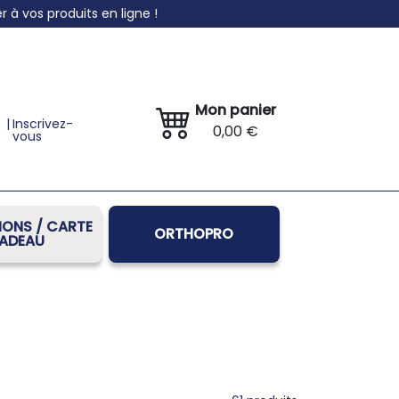
à vos produits en ligne !
Mon panier
|
Inscrivez-
0,00 €
vous
ONS / CARTE
ORTHOPRO
ADEAU