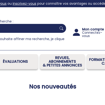
vous
ou
inscrivez-vous
pour connaître vos avantages ou accéder 
herche :
Mon compte
Connectez-
vous
souhaite affiner ma recherche, je clique
REVUES,
FORMATI
ÉVALUATIONS
ABONNEMENTS
C
& PETITES ANNONCES
Nos nouveautés