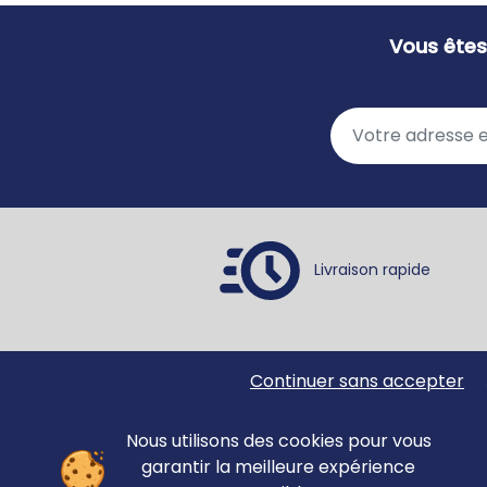
Pragmatique
Vous êtes
Praxies
Problèmes
Raisonnement
Récit
Repérage spatial
Repérage spatial - Mémoire
Résolution de problèmes
Retard de langage
Livraison rapide
Retard de parole
Segmentation
Sémantique
Surdité
Continuer sans accepter
Ortho Édition
Accue
Syllabes
78 rue Jean Jaurès
Matér
Syntaxe
62330 ISBERGUES
Nous utilisons des cookies pour vous
Évalu
Voix
FRANCE
garantir la meilleure expérience
Revue