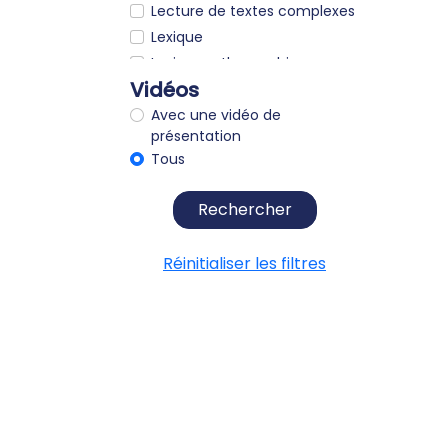
Lecture de textes complexes
Lexique
Lexique orthographique
Vidéos
Logique - raisonnement
Mémoire
Avec une vidéo de
présentation
Métaphores
Tous
Morphologie
Morphosyntaxe
Rechercher
Opérations
Opérations logico-
Réinitialiser les filtres
mathématiques
ORL
Orthographe
Orthographe grammaticale
Orthographe lexicale
Parole
Perception auditive
Position de la langue