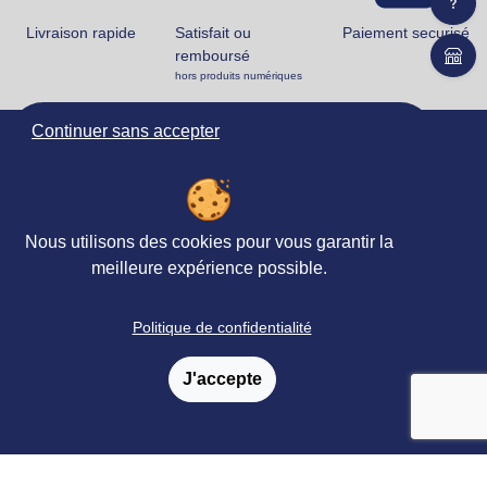
Livraison rapide
Satisfait ou
Paiement securisé
remboursé
hors produits numériques
Continuer sans accepter
Ortho Édition
78 rue Jean Jaurès
62330 ISBERGUES
FRANCE
Nous utilisons des cookies pour vous garantir la
+33 (0)3 21 61 94 94
meilleure expérience possible.
Accueil
Politique de confidentialité
Matériels & Ouvrages
J'accepte
Évaluations
Revues, Abonnements
Petites
&
annonces
Formations